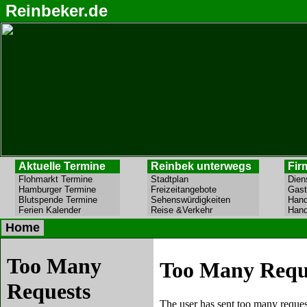
Reinbeker.de
Aktuelle Termine
Reinbek unterwegs
Fir
Flohmarkt Termine
Stadtplan
Die
Hamburger Termine
Freizeitangebote
Ga
Blutspende Termine
Sehenswürdigkeiten
H
Ferien Kalender
Reise &Verkehr
H
Home